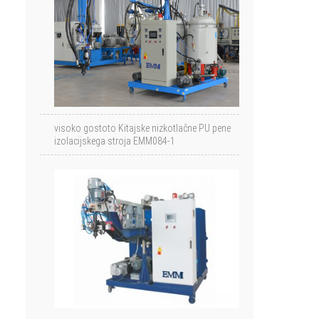
visoko gostoto Kitajske nizkotlačne PU pene
izolacijskega stroja EMM084-1