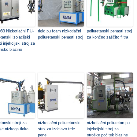
3 Nizkotlačni PU-
rigid pu foam nizkotlačni
poliuretanski penasti stroj
etanski izolacijski
poliuretanski penasti stroj
za končno zaščito filtra
i injekcijski stroj za
nsko blazino
etanski stroji za
nizkotlačni poliuretanski
nizkotlačni poliuretan pu
je nizkega tlaka
stroj za izdelavo trde
injekcijski stroj za
pene
otroške počitek blazine