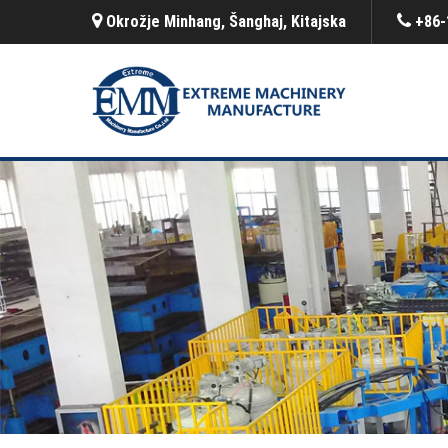
Okrožje Minhang, Šanghaj, Kitajska
+86-