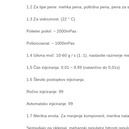
1.2 Za tipe pene: mehka pena, poltrdna pena, pena za
1.3 Za viskoznost: (22 ° C)
Polieter poliol: ~ 2000mPas
Poliizocianat: ~ 1000mPas
1.4 Izlivna moč: 10-60 g / s (1: 1), nastavite razmerje me
1,5 Čas injiciranja: 0,01 ~ 9,99 (natančno do 0,01s)
1.6 Število postopkov injiciranja:
Ročno injiciranje: 99
Avtomatsko injiciranje: 99
1.7 Merilna enota: Za merjenje komponent, merilna nat
Sestavljajo ga oklepaji, mehanski regulator hitrosti regu