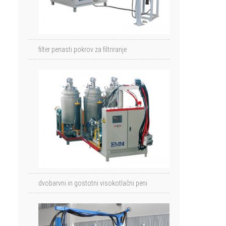
filter penasti pokrov za filtriranje
dvobarvni in gostotni visokotlačni peni