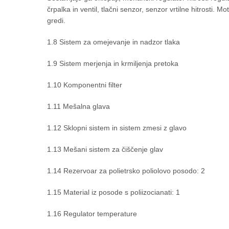
črpalka in ventil, tlačni senzor, senzor vrtilne hitrosti. 
gredi.
1.8 Sistem za omejevanje in nadzor tlaka
1.9 Sistem merjenja in krmiljenja pretoka
1.10 Komponentni filter
1.11 Mešalna glava
1.12 Sklopni sistem in sistem zmesi z glavo
1.13 Mešani sistem za čiščenje glav
1.14 Rezervoar za polietrsko poliolovo posodo: 2
1.15 Material iz posode s poliizocianati: 1
1.16 Regulator temperature