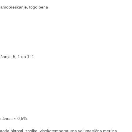
 samopreskanje, togo pena
šanja: 5: 1 do 1: 1
ančnost ≤ 0,5%.
latorja hitrosti, spojke, visokotemperaturna volumetrična merilna