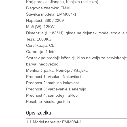
Kraj porekla: Jiangsu, Kitajska (celinska)
Blagovna znamka: EMM
Številka modela: EMM084-1
Napetost: 380 / 220V
Moč (W): 12KW
Dimenzija (L * W * H): glede na dejanski model stroja je
Teža: 1000KG
Certifikacija: CE
Garancija: 1 leto
Storitev po prodaji: inženirji, ki so na voljo za servisiranje 
barva: neobvezno
Merilna črpalka: Nemčija / Kitajska
Prednost 1: visoka učinkovitost
Prednost 2: stabilna kakovost
Prednost 3: varčevanje z energijo
Prednost 4: samodejni izklop
Posebno: visoka gostota
Opis izdelka
1.1 Model naprave: EMM084-1