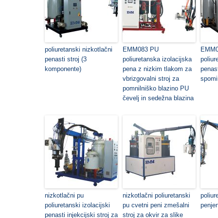
poliuretanski nizkotlačni
EMM083 PU
EMM08
penasti stroj (3
poliuretanska izolacijska
poliur
komponente)
pena z nizkim tlakom za
penast
vbrizgovalni stroj za
spomi
pomnilniško blazino PU
čevelj in sedežna blazina
nizkotlačni pu
nizkotlačni poliuretanski
poliur
poliuretanski izolacijski
pu cvetni peni zmešalni
penjen
penasti injekcijski stroj za
stroj za okvir za slike