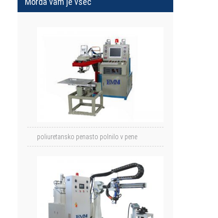
Morda vam je všeč
poliuretansko penasto polnilo v pene