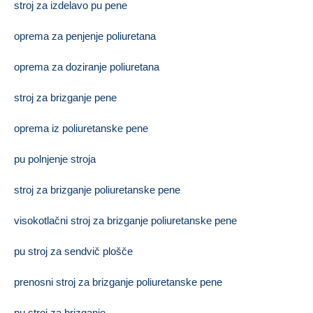
stroj za izdelavo pu pene
oprema za penjenje poliuretana
oprema za doziranje poliuretana
stroj za brizganje pene
oprema iz poliuretanske pene
pu polnjenje stroja
stroj za brizganje poliuretanske pene
visokotlačni stroj za brizganje poliuretanske pene
pu stroj za sendvič plošče
prenosni stroj za brizganje poliuretanske pene
pu stroj za brizganje