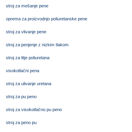
stroj za mešanje pene
oprema za proizvodnjo poliuretanske pene
stroj za vlivanje pene
stroj za penjenje z nizkim tlakom
stroj za litje poliuretana
visokotlačni pena
stroj za ulivanje uretana
stroj za pu peno
stroj za visokotlačno pu peno
stroj za peno pu