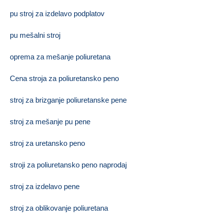
pu stroj za izdelavo podplatov
pu mešalni stroj
oprema za mešanje poliuretana
Cena stroja za poliuretansko peno
stroj za brizganje poliuretanske pene
stroj za mešanje pu pene
stroj za uretansko peno
stroji za poliuretansko peno naprodaj
stroj za izdelavo pene
stroj za oblikovanje poliuretana