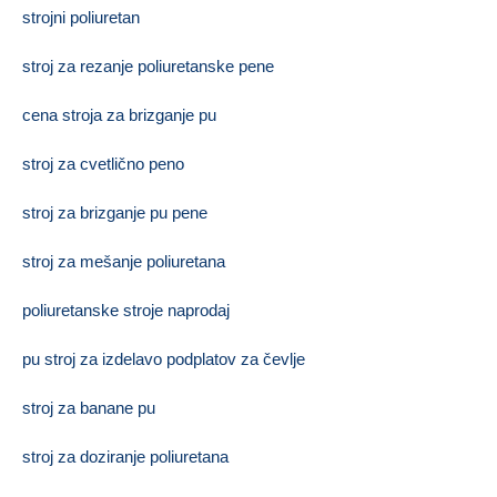
strojni poliuretan
stroj za rezanje poliuretanske pene
cena stroja za brizganje pu
stroj za cvetlično peno
stroj za brizganje pu pene
stroj za mešanje poliuretana
poliuretanske stroje naprodaj
pu stroj za izdelavo podplatov za čevlje
stroj za banane pu
stroj za doziranje poliuretana