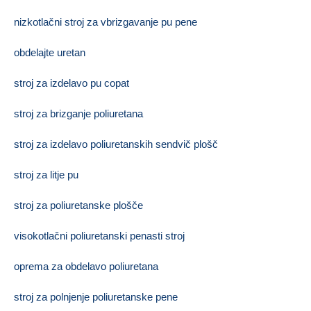
nizkotlačni stroj za vbrizgavanje pu pene
obdelajte uretan
stroj za izdelavo pu copat
stroj za brizganje poliuretana
stroj za izdelavo poliuretanskih sendvič plošč
stroj za litje pu
stroj za poliuretanske plošče
visokotlačni poliuretanski penasti stroj
oprema za obdelavo poliuretana
stroj za polnjenje poliuretanske pene